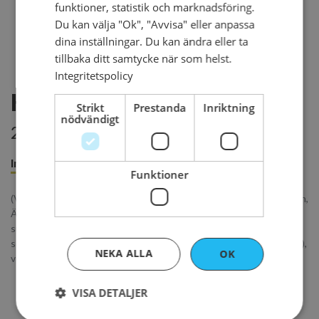
funktioner, statistik och marknadsföring.
Du kan välja "Ok", "Avvisa" eller anpassa
dina inställningar. Du kan ändra eller ta
tillbaka ditt samtycke när som helst.
Integritetspolicy
Kolatartlett
Strikt
Prestanda
Inriktning
nödvändigt
25 kr per styck
Innehåll
Beställ senast
Funktioner
(VETEMJÖL, vegetabilisk olja (palm SG, raps, kokos), socker, vatten,
ÄGGPULVER, salt, bakpulver E503, emulgeringsmedel E471,
surhetsreglerande medel E330, naturlig arom, VISPGRÄDDE,
socker, sirap, vegetabilisk olja (palm), vatten, vegetabilisk olja (raps),
NEKA ALLA
OK
vegetabilisk olja (kokosnöt), salt
VISA DETALJER