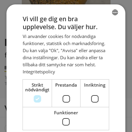
Vi vill ge dig en bra
upplevelse. Du väljer hur.
SWEDISH
Vi använder cookies för nödvändiga
ENGLISH
Ljus fralla med pålägg
funktioner, statistik och marknadsföring.
Du kan välja "Ok", "Avvisa" eller anpassa
från 20 kr
dina inställningar. Du kan ändra eller ta
tillbaka ditt samtycke när som helst.
Beställ senast
Integritetspolicy
Till måndag: Innan 12:00 på fredag
Till tis - lör: Innan 12:00 1 dag före
Strikt
Prestanda
Inriktning
nödvändigt
Välj produkter
Funktioner
Halv ljus fralla med ost & grönt
, 20 kr