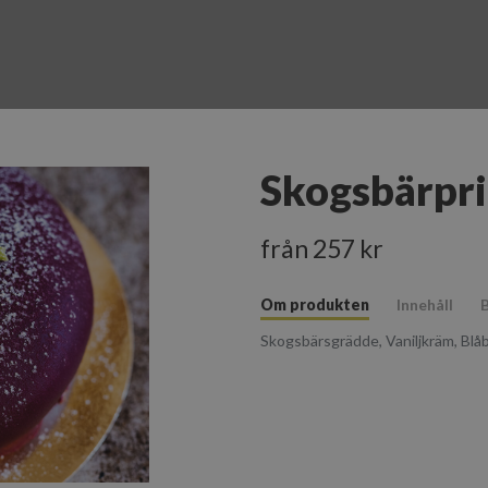
Skogsbärpri
från 257 kr
Om produkten
Innehåll
B
Skogsbärsgrädde, Vaniljkräm, Blå