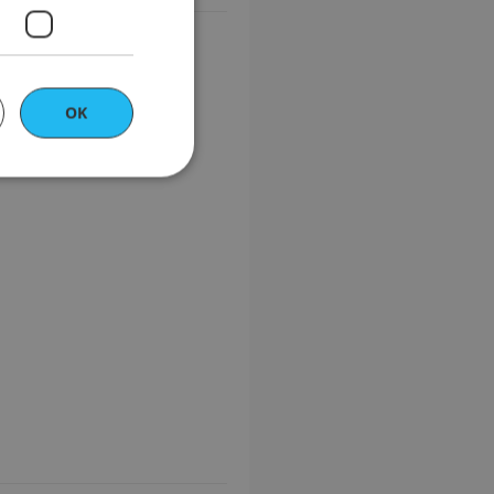
OK
bbplatsen kan inte
ör besökaren och
bbplatsen, till
la att sidor och
 Den innehåller inga
eller
tjänsten för att
okie. Det är