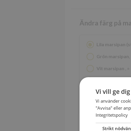
Ändra färg på m
Lila marsipan (
Grön marsipan
,
Vit marsipan
, +
Svart marsipan
Vi vill ge di
Gul marsipan
, +
Vi använder cooki
Radera val
"Avvisa" eller anp
Integritetspolicy
Strikt nödvän