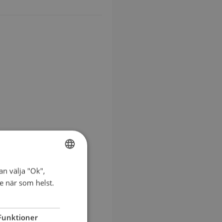
an välja "Ok",
SWEDISH
ke när som helst.
ENGLISH
Funktioner