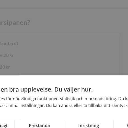
arsipanen?
standard)
 + 20 kr
 20 kr
, + 20 kr
g en bra upplevelse. Du väljer hur.
 20 kr
es för nödvändiga funktioner, statistik och marknadsföring. Du k
assa dina inställningar. Du kan ändra eller ta tillbaka ditt samtyc
Visa fler val
digt
Prestanda
Inriktning