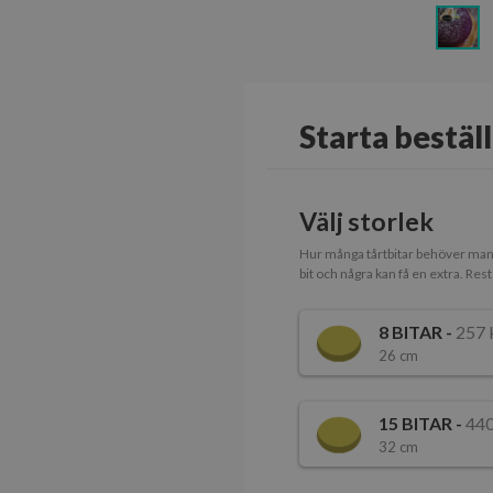
Starta bestäl
Välj storlek
Hur många tårtbitar behöver man? E
bit och några kan få en extra. Reste
8
BITAR -
257 
26 cm
15
BITAR -
440
32 cm