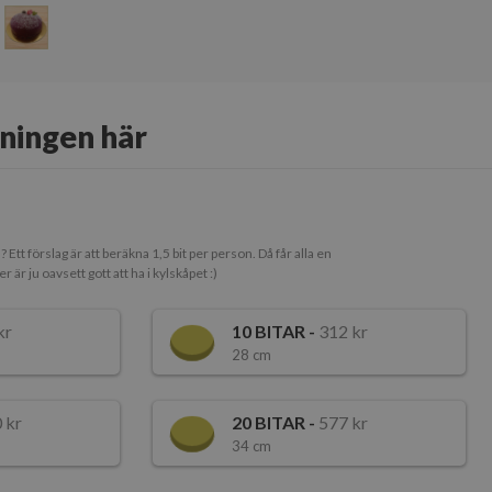
lningen här
tt förslag är att beräkna 1,5 bit per person. Då får alla en
r är ju oavsett gott att ha i kylskåpet :)
kr
10
BITAR -
312 kr
28 cm
 kr
20
BITAR -
577 kr
34 cm