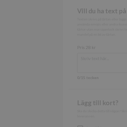
Go
Vill du ha text på
Lagringsdeklaratio
Texten skrivs på tårtan eller läggs 
använda emojis eller andra ikoner
Namn
tårtor utan marsipanlock skrivs tex
test
mandel på en bit av tårtan.
ph_phc_GtkXBKn0
Pris
28 kr
cie-session-api-key
cie-cart-key
ph_phc_GtkXBKn0
ph_phc_GtkXBKn0
0/15 tecken
Namn
Namn
_cfuvid
Lägg till kort?
_ga
Ska du skicka detta till någon? Sk
leveransen.
elfsight_viewed_rec