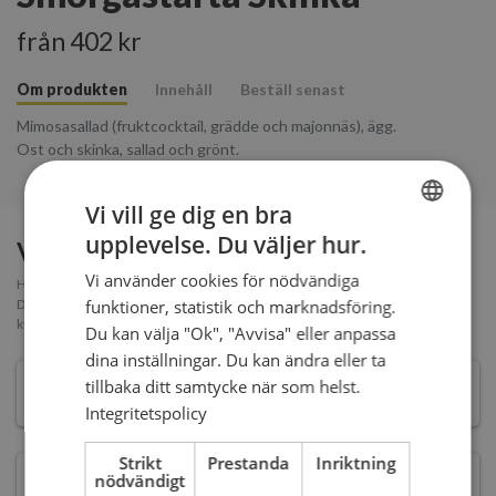
från 402 kr
Om produkten
Innehåll
Beställ senast
Mimosasallad (fruktcocktail, grädde och majonnäs), ägg.
Ost och skinka, sallad och grönt.
Vi vill ge dig en bra
upplevelse. Du väljer hur.
Välj storlek
SWEDISH
Vi använder cookies för nödvändiga
Hur många tårtbitar behöver man? Ett förslag är att beräkna 1,5 bit per person.
ENGLISH
funktioner, statistik och marknadsföring.
Då får alla en bit och några kan få en extra. Rester är ju oavsett gott att ha i
kylskåpet :)
Du kan välja "Ok", "Avvisa" eller anpassa
dina inställningar. Du kan ändra eller ta
5
BITAR -
402 kr
tillbaka ditt samtycke när som helst.
Medium (4-5 bitar)
Integritetspolicy
Strikt
Prestanda
Inriktning
9
BITAR -
707 kr
nödvändigt