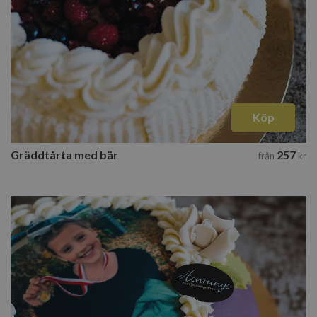
Köp
Gräddtårta med bär
257
från
kr