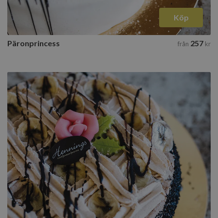
Köp
Päronprincess
257
från
kr