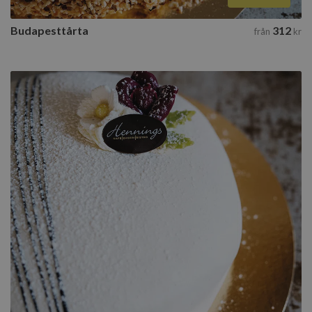
Budapesttårta
312
från
kr