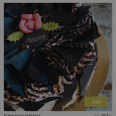
Köp
Schwartzvaldtårta
312
från
kr