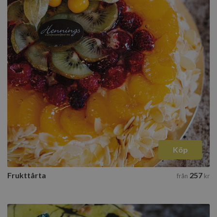
Köp
Frukttårta
257
från
kr