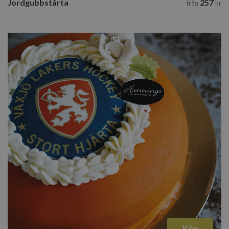
Jordgubbstårta
257
från
kr
Köp