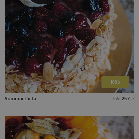
elfsight_viewed_recently
Elfsight
8
core.service.elfsight.com
sekunder
_ga_MPSGJSVYG9
Köp
ph_phc_GtkXBKn0eI1mW0WoZMvZLUmgFVhNE20eKkBu9U5Bdic_po
Sommartårta
257
från
kr