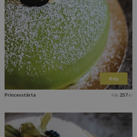
Köp
Princesstårta
257
från
kr