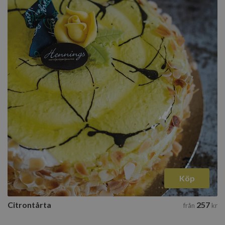
Köp
Citrontårta
257
från
kr