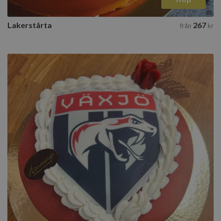
Lakerstårta
267
från
kr