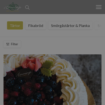
Tårtor
Fikabröd
Smörgåstårtor & Planka
Smö
Filter
Laddar
.
.