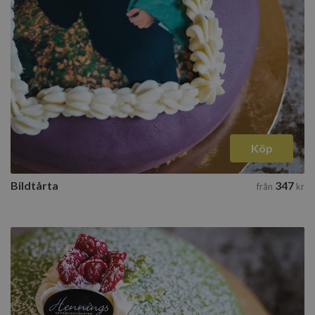
Köp
Bildtårta
347
från
kr